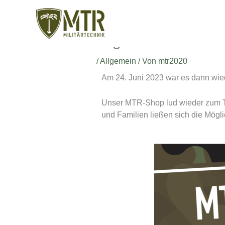
Zum
Inhalt
springen
Tag der offenen Tü
/
Allgemein
/ Von
mtr2020
Am 24. Juni 2023 war es dann wi
Unser MTR-Shop lud wieder zum Tag
und Familien ließen sich die Mögl