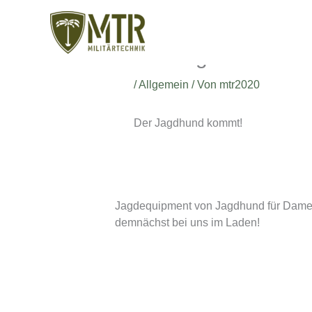
Zum
Inhalt
springen
Der Jagdhund kom
/
Allgemein
/ Von
mtr2020
Der Jagdhund kommt!
Jagdequipment von Jagdhund für Dame
demnächst bei uns im Laden!